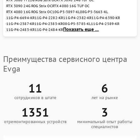
RTX 3090 24G ROG Strix OC
RTX 4080 16G TUF OC
RTX 4080 16G ROG Strix OC
10G-P5-3897-KL
08G-P5-3663-KL
11G-P4-6694-KR
11G-P4-2282-KR
11G-P4-2382-KR
11G-P4-6390-KR
11G-P4-2387-KR
11G-P4-2383-KR
08G-P5-3785-KL
11G-P4-2589-KR
Показать еще ...
11G-P4-2483-KR
11G-P4-2484-KR
Преимущества сервисного центра
Evga
11
6
сотрудников в штате
лет на рынке
1351
3
отремонтированных устройств
минимальный опыт работы
специалистов