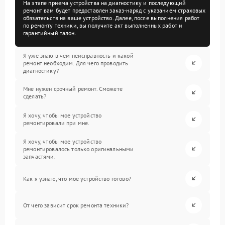
На этапе приема устройства на диагностику и последующий
ремонт вам будет предоставлен заказ-наряд с указанием страховых
обязательств на ваше устройство. Далее, после выполнения работ
по ремонту техники, вы получите акт выполненных работ и
гарантийный талон.
Я уже знаю в чем неисправность и какой
ремонт необходим. Для чего проводить
диагностику?
Мне нужен срочный ремонт. Сможете
сделать?
Я хочу, чтобы мое устройство
ремонтировали при мне.
Я хочу, чтобы мое устройство
ремонтировалось только оригинальными
запчастями.
Как я узнаю, что мое устройство готово?
От чего зависит срок ремонта техники?