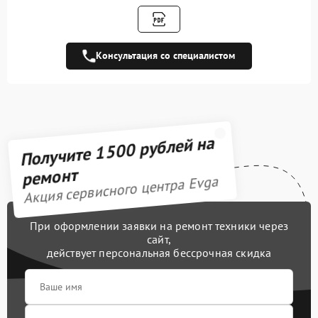
Замена кулера
600 рублей
Замена чипов памяти
1900 рублей
Консультация со специалистом
Обновление/
500 рублей
Перепрошивка BIOS
Восстановление BIOS на
1000 рублей
программаторе
Получите 1500 рублей на
Техническое
обслуживание
550 рублей
ремонт
видеокарты
Акция сервисного центра Evga
Восстановление после
900 рублей
попадания влаги
При оформлении заявки на ремонт техники через
сайт,
Замена термопасты
900 рублей
действует персональная бессрочная скидка