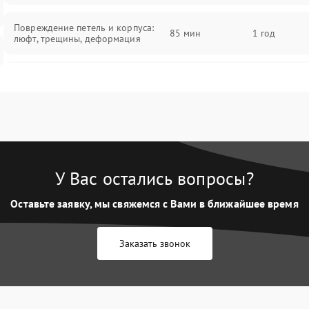
Повреждение петель и корпуса:
85 мин
1 год
люфт, трещины, деформация
Проблемы аккумулятора: быстрая
разрядка, невозможность зарядки,
85 мин
1 год
вздутие
Неисправность зарядного
85 мин
1 год
устройства или разъёма питания
У Вас остались вопросы?
Перегрев из‑за пыли, износа
термопасты или неисправности
75 мин
1 год
Оставьте заявку, мы свяжемся с Вами в ближайшее время
кулера
Заказать звонок
Выход из строя SSD или HDD:
медленная загрузка, ошибки
80 мин
1 год
чтения, пропадание диска