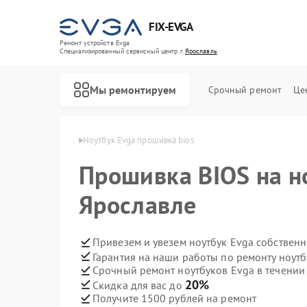
FIX-EVGA
Ремонт устройств Evga
Специализированный cервисный центр г.
Ярославль
Мы ремонтируем
Срочный ремонт
Це
ов Evga в Ярославле
Ноутбук Evga прошивка bios
Прошивка BIOS на н
Ярославле
Привезем и увезем ноутбук Evga собствен
Гарантия на наши работы по ремонту ноут
Срочный ремонт ноутбуков Evga в течении
20%
Скидка для вас до
Получите 1500 рублей на ремонт