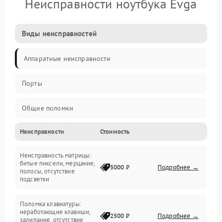
Неисправности ноутбука Evga
Виды неисправностей
Аппаратные неисправности
Порты
Общие поломки
Неисправности
Стоимость
Устройства
Неисправность матрицы:
Программные ошибки
битые пиксели, мерцание,
5000 ₽
Подробнее →
полосы, отсутствие
подсветки
Электрические и системные сбои
Поломка клавиатуры:
Интерфейсные проблемы
неработающие клавиши,
2500 ₽
Подробнее →
залипание, отсутствие