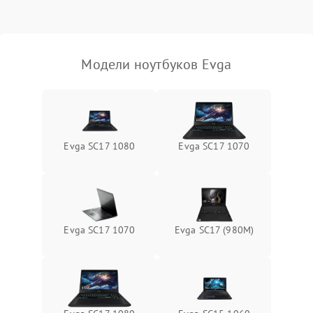
Выход из строя SSD или
HDD: медленная загрузка,
3000 ₽
Подробнее →
ошибки чтения,
пропадание диска
Модели ноутбуков Evga
Неисправность
оперативной памяти:
2000 ₽
Подробнее →
вылеты приложений,
синие экраны
Evga SC17 1080
Evga SC17 1070
Проблемы Wi‑Fi или
2500 ₽
Подробнее →
Bluetooth модулей
Evga SC17 1070
Evga SC17 (980M)