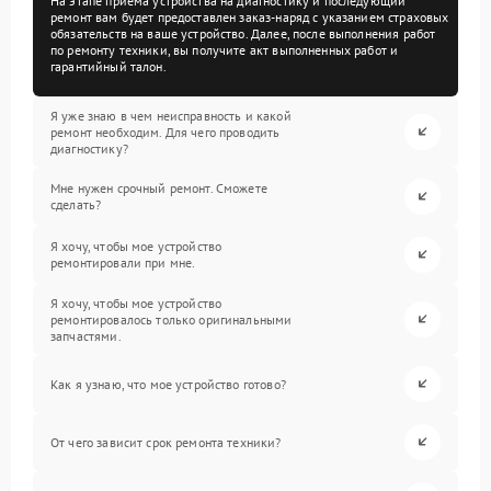
На этапе приема устройства на диагностику и последующий
ремонт вам будет предоставлен заказ-наряд с указанием страховых
обязательств на ваше устройство. Далее, после выполнения работ
по ремонту техники, вы получите акт выполненных работ и
гарантийный талон.
Я уже знаю в чем неисправность и какой
ремонт необходим. Для чего проводить
диагностику?
Мне нужен срочный ремонт. Сможете
сделать?
Я хочу, чтобы мое устройство
ремонтировали при мне.
Я хочу, чтобы мое устройство
ремонтировалось только оригинальными
запчастями.
Как я узнаю, что мое устройство готово?
От чего зависит срок ремонта техники?