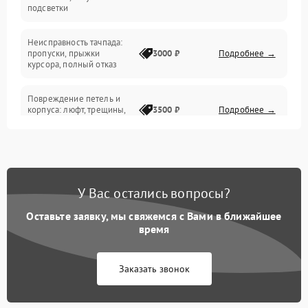
подсветки
Батарея
Неисправность тачпада:
Сеть и интернет
пропуски, прыжки
3000 ₽
Подробнее →
курсора, полный отказ
Система охлаждения
Повреждение петель и
корпуса: люфт, трещины,
3500 ₽
Подробнее →
деформация
Проблемы аккумулятора:
быстрая разрядка,
2500 ₽
Подробнее →
невозможность зарядки,
вздутие
У Вас остались вопросы?
Оставьте заявку, мы свяжемся с Вами в ближайшее
Неисправность зарядного
время
устройства или разъёма
2000 ₽
Подробнее →
питания
Заказать звонок
Перегрев из‑за пыли,
износа термопасты или
2500 ₽
Подробнее →
неисправности кулера