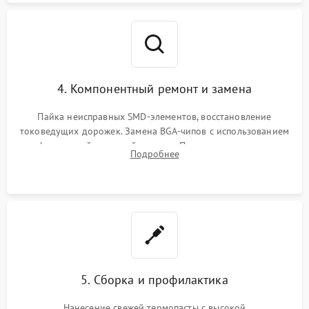
4. Компонентный ремонт и замена
Пайка неисправных SMD-элементов, восстановление
токоведущих дорожек. Замена BGA-чипов с использованием
инфракрасной паяльной станции. Прошивка микросхемы
Подробнее
BIOS или замена поврежденных портов USB
5. Сборка и профилактика
Нанесение свежей термопасты с высокой