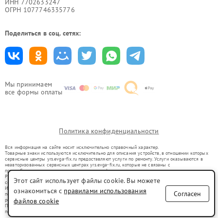
ИНН 7702633247
ОГРН 1077746335776
Поделиться в соц. сетях:
Мы принимаем
все формы оплаты
Политика конфиденциальности
Вся информация на сайте носит исключительно справочный характер.
Товарные знаки используются исключительно для описания устройств, в отношении которых
сервисные центры yrs.evga-fix.ru предоставляют услуги по ремонту. Услуги оказываются в
неавторизованных сервисных центрах yrs.evga-fix.ru, которые не связаны с
правообладателями товарных знаков или их официальными представителями.
Ремонт осуществляется для устройств, уже введенных в гражданский оборот в соответствии
Этот сайт использует файлы cookie. Вы можете
со статьей 1487 ГК РФ.
Использование товарных знаков не преследует цели индивидуализации услуг или введения
ознакомиться с
правилами использования
Согласен
потребителей в заблуждение, а служит для информирования о предоставляемых услугах по
ремонту техники указанных брендов.
файлов cookie
Представленная на сайте информация не является публичной офертой, определяемой
положениями Статьи 437(2) Гражданского кодекса РФ