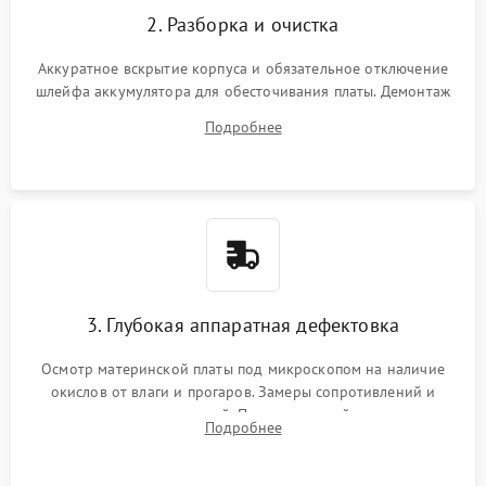
2. Разборка и очистка
Аккуратное вскрытие корпуса и обязательное отключение
шлейфа аккумулятора для обесточивания платы. Демонтаж
системы охлаждения, очистка кулера от пыли и удаление
Подробнее
высохшей термопасты с кристаллов чипов.
3. Глубокая аппаратная дефектовка
Осмотр материнской платы под микроскопом на наличие
окислов от влаги и прогаров. Замеры сопротивлений и
дежурных напряжений. Проверка цепей питания,
Подробнее
мультиконтроллера, процессора и видеочипа.