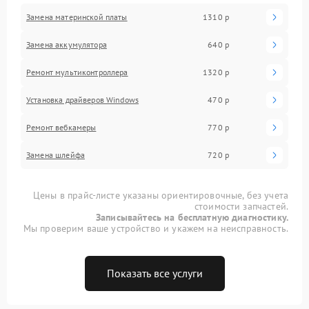
Замена материнской платы
1310 р
Замена аккумулятора
640 р
Ремонт мультиконтроллера
1320 р
Установка драйверов Windows
470 р
Ремонт вебкамеры
770 р
Замена шлейфа
720 р
Цены в прайс-листе указаны ориентировочные, без учета
стоимости запчастей.
Записывайтесь на бесплатную диагностику.
Мы проверим ваше устройство и укажем на неисправность.
Показать все услуги