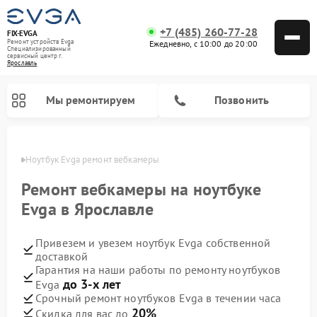
+7 (485) 260-77-28
FIX-EVGA
Ремонт устройств Evga
Ежедневно, с 10:00 до 20:00
Специализированный
cервисный центр г.
Ярославль
Мы ремонтируем
Позвонить
лавле
Ноутбук Evga ремонт вебкамеры
Ремонт вебкамеры на ноутбуке
Evga в Ярославле
Привезем и увезем ноутбук Evga собственной
доставкой
Гарантия на наши работы по ремонту ноутбуков
до 3-х лет
Evga
Срочный ремонт ноутбуков Evga в течении часа
20%
Скидка для вас до