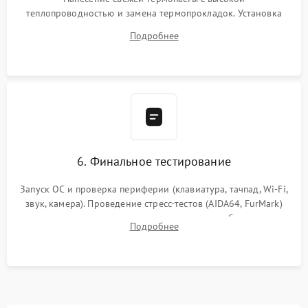
теплопроводностью и замена термопрокладок. Установка
системы охлаждения, подключение всех внутренних
Подробнее
шлейфов, модулей памяти и накопителей. Предварительная
сборка корпуса.
6. Финальное тестирование
Запуск ОС и проверка периферии (клавиатура, тачпад, Wi-Fi,
звук, камера). Проведение стресс-тестов (AIDA64, FurMark)
для контроля температурного режима и стабильности
Подробнее
системы под пиковой нагрузкой.