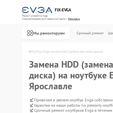
FIX-EVGA
Ремонт устройств Evga
Специализированный cервисный центр г.
Ярославль
Мы ремонтируем
Срочный ремонт
Це
ов Evga в Ярославле
Ноутбук Evga замена hdd (замена жёсткого диска)
Замена HDD (замена
диска) на ноутбуке 
Ярославле
Привезем и увезем ноутбук Evga собствен
Гарантия на наши работы по ремонту ноут
Срочный ремонт ноутбуков Evga в течении