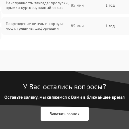
Неисправность тачпада: пропуски,
85 мин
1 год
прыжки курсора, полный отказ
Повреждение петель и корпуса:
85 мин
1 год
люфт, трещины, деформация
Проблемы аккумулятора: быстрая
разрядка, невозможность зарядки,
85 мин
1 год
вздутие
Неисправность зарядного
85 мин
1 год
устройства или разъёма питания
У Вас остались вопросы?
Перегрев из‑за пыли, износа
термопасты или неисправности
75 мин
1 год
Оставьте заявку, мы свяжемся с Вами в ближайшее время
кулера
Заказать звонок
Выход из строя SSD или HDD:
медленная загрузка, ошибки
80 мин
1 год
чтения, пропадание диска