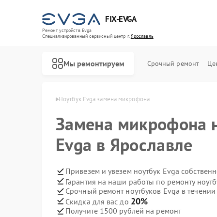
FIX-EVGA
Ремонт устройств Evga
Специализированный cервисный центр г.
Ярославль
Мы ремонтируем
Срочный ремонт
Це
ов Evga в Ярославле
Ноутбук Evga замена микрофона
Замена микрофона н
Evga в Ярославле
Привезем и увезем ноутбук Evga собствен
Гарантия на наши работы по ремонту ноут
Срочный ремонт ноутбуков Evga в течении
20%
Скидка для вас до
Получите 1500 рублей на ремонт