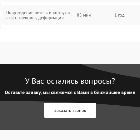
Повреждение петель и корпуса:
85 мин
1 год
люфт, трещины, деформация
Проблемы аккумулятора: быстрая
разрядка, невозможность зарядки,
85 мин
1 год
вздутие
Неисправность зарядного
85 мин
1 год
устройства или разъёма питания
У Вас остались вопросы?
Перегрев из‑за пыли, износа
термопасты или неисправности
75 мин
1 год
Оставьте заявку, мы свяжемся с Вами в ближайшее время
кулера
Заказать звонок
Выход из строя SSD или HDD:
медленная загрузка, ошибки
80 мин
1 год
чтения, пропадание диска