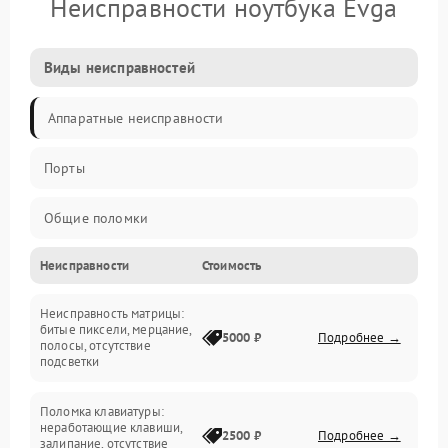
Неисправности ноутбука Evga
Виды неисправностей
Аппаратные неисправности
Порты
Общие поломки
Неисправности
Стоимость
Устройства
Неисправность матрицы:
Программные ошибки
битые пиксели, мерцание,
5000 ₽
Подробнее →
полосы, отсутствие
подсветки
Электрические и системные сбои
Поломка клавиатуры:
Интерфейсные проблемы
неработающие клавиши,
2500 ₽
Подробнее →
залипание, отсутствие