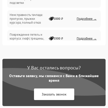
подсветки
Батарея
Неисправность тачпада:
Сеть и интернет
пропуски, прыжки
3000 ₽
Подробнее →
курсора, полный отказ
Система охлаждения
Повреждение петель и
корпуса: люфт, трещины,
3500 ₽
Подробнее →
деформация
Проблемы аккумулятора:
быстрая разрядка,
2500 ₽
Подробнее →
невозможность зарядки,
вздутие
У Вас остались вопросы?
Оставьте заявку, мы свяжемся с Вами в ближайшее
Неисправность зарядного
время
устройства или разъёма
2000 ₽
Подробнее →
питания
Заказать звонок
Перегрев из‑за пыли,
износа термопасты или
2500 ₽
Подробнее →
неисправности кулера