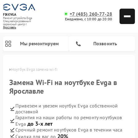
+7 (485) 260-77-28
FIX-EVGA
Ремонт устройств Evga
Ежедневно, с 10:00 до 20:00
Специализированный
cервисный центр г.
Ярославль
Мы ремонтируем
Позвонить
лавле
Ноутбук Evga замена wi-fi
Замена Wi-Fi на ноутбуке Evga в
Ярославле
Привезем и увезем ноутбук Evga собственной
доставкой
Гарантия на наши работы по ремонту ноутбуков
до 3-х лет
Evga
Срочный ремонт ноутбуков Evga в течении часа
20%
Скидка для вас до