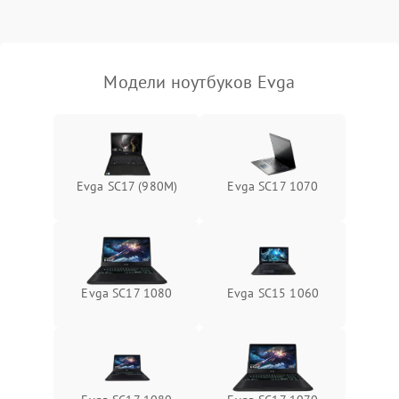
Выход из строя SSD или
HDD: медленная загрузка,
3000 ₽
Подробнее →
ошибки чтения,
пропадание диска
Модели ноутбуков Evga
Неисправность
оперативной памяти:
2000 ₽
Подробнее →
вылеты приложений,
синие экраны
Evga SC17 (980M)
Evga SC17 1070
Проблемы Wi‑Fi или
2500 ₽
Подробнее →
Bluetooth модулей
Evga SC17 1080
Evga SC15 1060