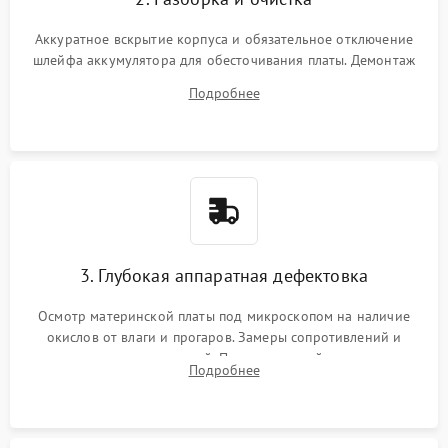
Аккуратное вскрытие корпуса и обязательное отключение
шлейфа аккумулятора для обесточивания платы. Демонтаж
системы охлаждения, очистка кулера от пыли и удаление
Подробнее
высохшей термопасты с кристаллов чипов.
3. Глубокая аппаратная дефектовка
Осмотр материнской платы под микроскопом на наличие
окислов от влаги и прогаров. Замеры сопротивлений и
дежурных напряжений. Проверка цепей питания,
Подробнее
мультиконтроллера, процессора и видеочипа.