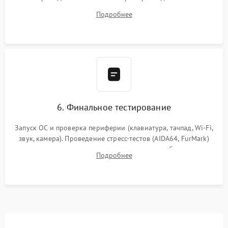
системы охлаждения, подключение всех внутренних
Подробнее
шлейфов, модулей памяти и накопителей. Предварительная
сборка корпуса.
6. Финальное тестирование
Запуск ОС и проверка периферии (клавиатура, тачпад, Wi-Fi,
звук, камера). Проведение стресс-тестов (AIDA64, FurMark)
для контроля температурного режима и стабильности
Подробнее
системы под пиковой нагрузкой.