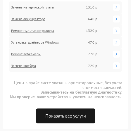
Замена материнской платы
1310 р
Замена аккумулятора
640 р
Ремонт мультиконтроллера
1320 р
Установка драйверов Windows
470 р
Ремонт вебкамеры
770 р
Замена шлейфа
720 р
Цены в прайс-листе указаны ориентировочные, без учета
стоимости запчастей.
Записывайтесь на бесплатную диагностику.
Мы проверим ваше устройство и укажем на неисправность.
Показать все услуги