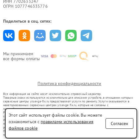
ИНН 7702633247
ОГРН 1077746335776
Поделиться в соц. сетях:
Мы принимаем
все формы оплаты
Политика конфиденциальности
Вся информация на сайте носит исключительно справочный характер.
Товарные знаки используются исключительно для описания устройств, в отношении которых
сервисные центры yrs.evga-fix.ru предоставляют услуги по ремонту. Услуги оказываются в
неавторизованных сервисных центрах yrs.evga-fix.ru, которые не связаны с
правообладателями товарных знаков или их официальными представителями.
Ремонт осуществляется для устройств, уже введенных в гражданский оборот в соответствии
Этот сайт использует файлы cookie. Вы можете
со статьей 1487 ГК РФ.
Использование товарных знаков не преследует цели индивидуализации услуг или введения
ознакомиться с
правилами использования
Согласен
потребителей в заблуждение, а служит для информирования о предоставляемых услугах по
ремонту техники указанных брендов.
файлов cookie
Представленная на сайте информация не является публичной офертой, определяемой
положениями Статьи 437(2) Гражданского кодекса РФ