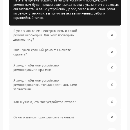
На этапе приема устройства на диагностику и последующий
ремонт вам будет предоставлен заказ-наряд с указанием страховых
обязательств на ваше устройство. Далее, после выполнения работ
по ремонту техники, вы получите акт выполненных работ и
гарантийный талон.
Я уже знаю в чем неисправность и какой
ремонт необходим. Для чего проводить
диагностику?
Мне нужен срочный ремонт. Сможете
сделать?
Я хочу, чтобы мое устройство
ремонтировали при мне.
Я хочу, чтобы мое устройство
ремонтировалось только оригинальными
запчастями.
Как я узнаю, что мое устройство готово?
От чего зависит срок ремонта техники?