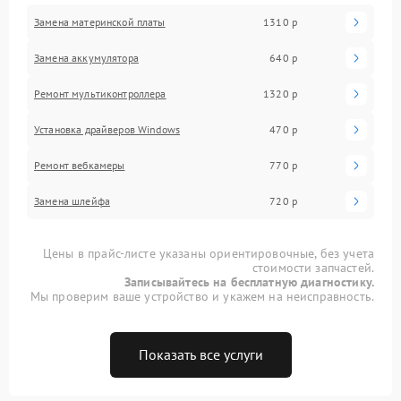
Замена материнской платы
1310 р
Замена аккумулятора
640 р
Ремонт мультиконтроллера
1320 р
Установка драйверов Windows
470 р
Ремонт вебкамеры
770 р
Замена шлейфа
720 р
Цены в прайс-листе указаны ориентировочные, без учета
стоимости запчастей.
Записывайтесь на бесплатную диагностику.
Мы проверим ваше устройство и укажем на неисправность.
Показать все услуги