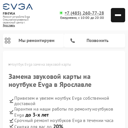
+7 (485) 260-77-28
FIX-EVGA
Ремонт устройств Evga
Ежедневно, с 10:00 до 20:00
Специализированный
cервисный центр г.
Ярославль
Мы ремонтируем
Позвонить
лавле
Ноутбук Evga замена звуковой карты
Замена звуковой карты на
ноутбуке Evga в Ярославле
Привезем и увезем ноутбук Evga собственной
доставкой
Гарантия на наши работы по ремонту ноутбуков
до 3-х лет
Evga
Срочный ремонт ноутбуков Evga в течении часа
20%
Скидка для вас до