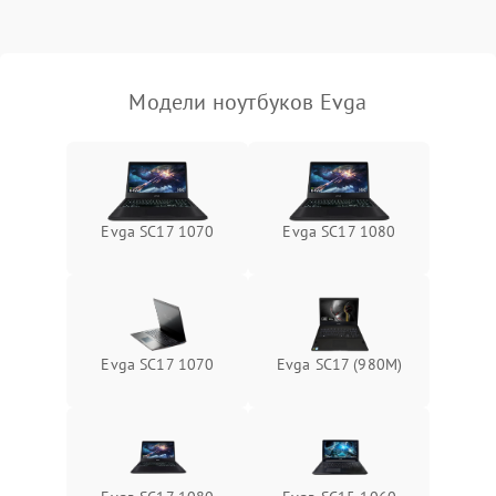
Выход из строя SSD или
HDD: медленная загрузка,
3000 ₽
Подробнее →
ошибки чтения,
пропадание диска
Модели ноутбуков Evga
Неисправность
оперативной памяти:
2000 ₽
Подробнее →
вылеты приложений,
синие экраны
Evga SC17 1070
Evga SC17 1080
Проблемы Wi‑Fi или
2500 ₽
Подробнее →
Bluetooth модулей
Evga SC17 1070
Evga SC17 (980M)