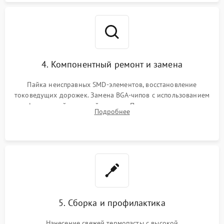
4. Компонентный ремонт и замена
Пайка неисправных SMD-элементов, восстановление
токоведущих дорожек. Замена BGA-чипов с использованием
инфракрасной паяльной станции. Прошивка микросхемы
Подробнее
BIOS или замена поврежденных портов USB
5. Сборка и профилактика
Нанесение свежей термопасты с высокой