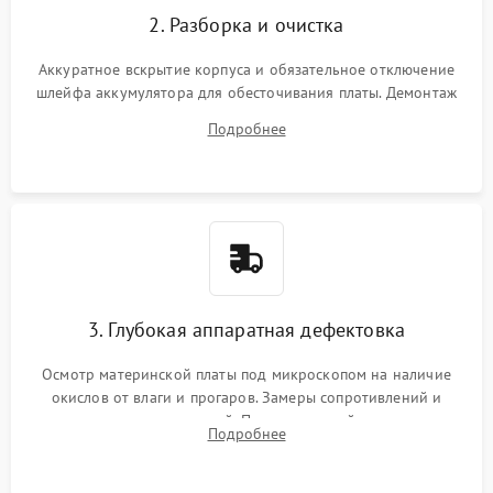
2. Разборка и очистка
Аккуратное вскрытие корпуса и обязательное отключение
шлейфа аккумулятора для обесточивания платы. Демонтаж
системы охлаждения, очистка кулера от пыли и удаление
Подробнее
высохшей термопасты с кристаллов чипов.
3. Глубокая аппаратная дефектовка
Осмотр материнской платы под микроскопом на наличие
окислов от влаги и прогаров. Замеры сопротивлений и
дежурных напряжений. Проверка цепей питания,
Подробнее
мультиконтроллера, процессора и видеочипа.