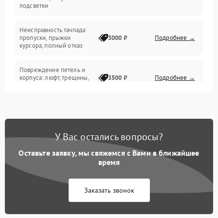
подсветки
Батарея
Неисправность тачпада:
Сеть и интернет
пропуски, прыжки
3000 ₽
Подробнее →
курсора, полный отказ
Система охлаждения
Повреждение петель и
корпуса: люфт, трещины,
3500 ₽
Подробнее →
деформация
Проблемы аккумулятора:
быстрая разрядка,
2500 ₽
Подробнее →
невозможность зарядки,
вздутие
У Вас остались вопросы?
Оставьте заявку, мы свяжемся с Вами в ближайшее
Неисправность зарядного
время
устройства или разъёма
2000 ₽
Подробнее →
питания
Заказать звонок
Перегрев из‑за пыли,
износа термопасты или
2500 ₽
Подробнее →
неисправности кулера