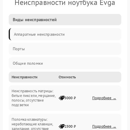
Неисправности ноутбука Evga
Виды неисправностей
Аппаратные неисправности
Порты
Общие поломки
Неисправности
Стоимость
Устройства
Неисправность матрицы:
Программные ошибки
битые пиксели, мерцание,
5000 ₽
Подробнее →
полосы, отсутствие
подсветки
Электрические и системные сбои
Поломка клавиатуры:
Интерфейсные проблемы
неработающие клавиши,
2500 ₽
Подробнее →
залипание, отсутствие