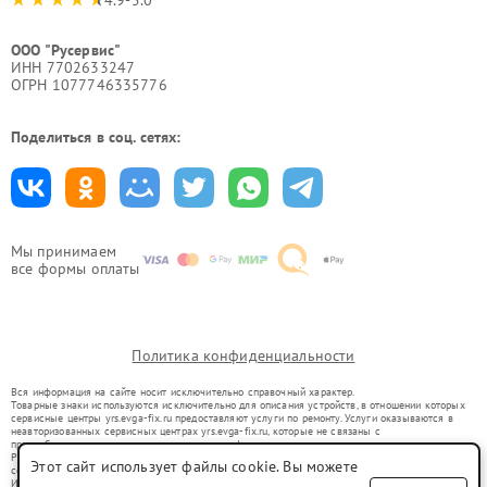
ООО "Русервис"
ИНН 7702633247
ОГРН 1077746335776
Поделиться в соц. сетях:
Мы принимаем
все формы оплаты
Политика конфиденциальности
Вся информация на сайте носит исключительно справочный характер.
Товарные знаки используются исключительно для описания устройств, в отношении которых
сервисные центры yrs.evga-fix.ru предоставляют услуги по ремонту. Услуги оказываются в
неавторизованных сервисных центрах yrs.evga-fix.ru, которые не связаны с
правообладателями товарных знаков или их официальными представителями.
Ремонт осуществляется для устройств, уже введенных в гражданский оборот в соответствии
Этот сайт использует файлы cookie. Вы можете
со статьей 1487 ГК РФ.
Использование товарных знаков не преследует цели индивидуализации услуг или введения