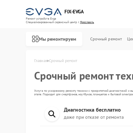
FIX-EVGA
Ремонт устройств Evga
Специализированный cервисный центр г.
Ярославль
Мы ремонтируем
Срочный ремонт
Це
Главная
Срочный ремонт
Срочный ремонт те
Услуга по ускоренному ремонту техники с приоритетной диагностикой и в
этапе. Подходит для смартфонов, ноутбуков, планшетов и бытовой электр
Диагностика бесплатно
даже при отказе от ремонта