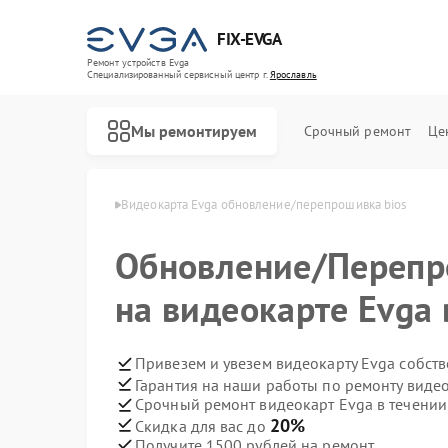
FIX-EVGA
Ремонт устройств Evga
Специализированный cервисный центр г.
Ярославль
Мы ремонтируем
Срочный ремонт
Це
рт Evga в Ярославле
Видеокарта Evga обновление/перепрошивка bios
Обновление/Перепр
на видеокарте Evga
Привезем и увезем видеокарту Evga собст
Гарантия на наши работы по ремонту виде
Срочный ремонт видеокарт Evga в течении
20%
Скидка для вас до
Получите 1500 рублей на ремонт