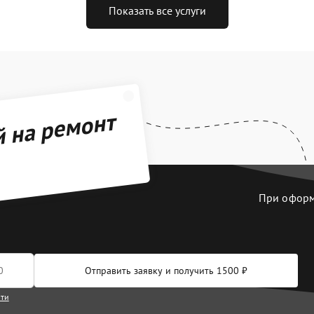
Показать все услуги
й на ремонт
При оформл
Отправить заявку и получить 1500 ₽
сти