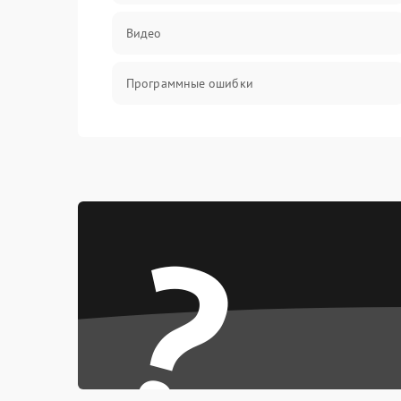
Видео
Программные ошибки
Интерфейсные и коммуникационные
проблемы
Питание
?
Электропитание
ПО
Электронные компоненты
Интерфейсы