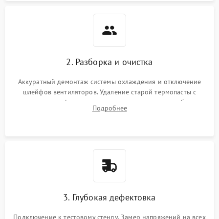
2. Разборка и очистка
Аккуратный демонтаж системы охлаждения и отключение
шлейфов вентиляторов. Удаление старой термопасты с
кристалла графического чипа и термопрокладок с банок
Подробнее
памяти и зоны VRM. Очистка платы от пыли и окислов.
3. Глубокая дефектовка
Подключение к тестовому стенду. Замер напряжений на всех