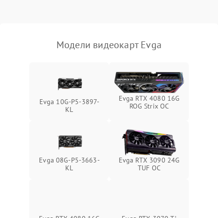
Механические повреждения
Режим работы
Модели видеокарт Evga
ПО/Микропрограмма
Evga RTX 4080 16G
Evga 10G-P5-3897-
ROG Strix OC
KL
Evga 08G-P5-3663-
Evga RTX 3090 24G
KL
TUF OC