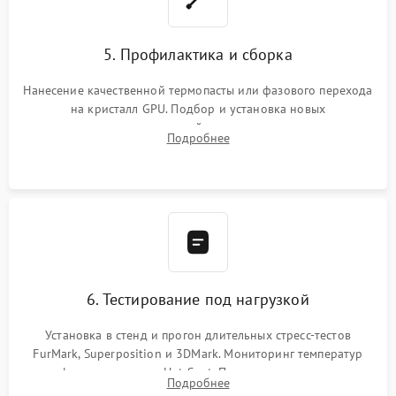
5. Профилактика и сборка
Нанесение качественной термопасты или фазового перехода
на кристалл GPU. Подбор и установка новых
термопрокладок правильной толщины на память и цепи
Подробнее
питания. Монтаж радиатора и бэкплейта, подключение и
проверка кулеров.
6. Тестирование под нагрузкой
Установка в стенд и прогон длительных стресс-тестов
FurMark, Superposition и 3DMark. Мониторинг температур
графического чипа и Hot Spot. Проверка на отсутствие
Подробнее
артефактов изображения, вылетов драйвера и зависаний.