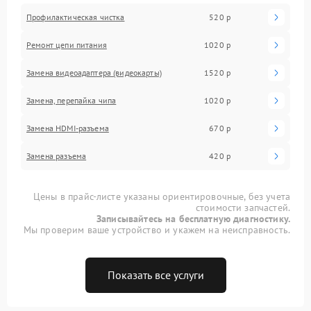
Профилактическая чистка
520 р
Ремонт цепи питания
1020 р
Замена видеоадаптера (видеокарты)
1520 р
Замена, перепайка чипа
1020 р
Замена HDMI-разъема
670 р
Замена разъема
420 р
Цены в прайс-листе указаны ориентировочные, без учета
стоимости запчастей.
Записывайтесь на бесплатную диагностику.
Мы проверим ваше устройство и укажем на неисправность.
Показать все услуги