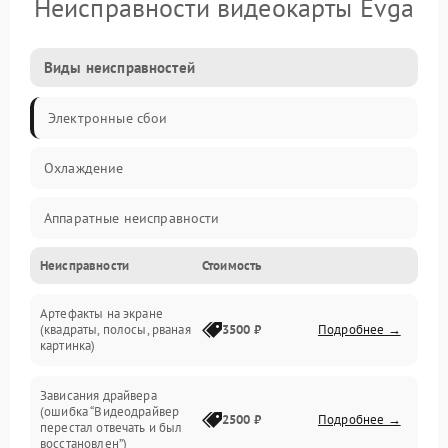
Неисправности видеокарты Evga
Виды неисправностей
Электронные сбои
Охлаждение
Аппаратные неисправности
Неисправности
Стоимость
Перегрев и термопроблемы
Артефакты на экране
Видео
(квадраты, полосы, рваная
3500 ₽
Подробнее →
картинка)
Программные ошибки
Зависания драйвера
(ошибка “Видеодрайвер
Интерфейсные и коммуникационные проблемы
2500 ₽
Подробнее →
перестал отвечать и был
восстановлен”)