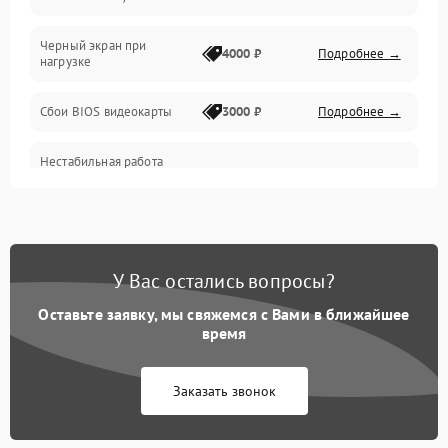
Питание
Черный экран при
4000 ₽
Подробнее →
нагрузке
Электропитание
Сбои BIOS видеокарты
3000 ₽
Подробнее →
ПО
Нестабильная работа
Электронные компоненты
после обновления
2000 ₽
Подробнее →
драйверов
Интерфейсы
Общие поломки
У Вас остались вопросы?
Оставьте заявку, мы свяжемся с Вами в ближайшее
Система охлаждения
время
Экран (дисплей)
Заказать звонок
Программные сбои