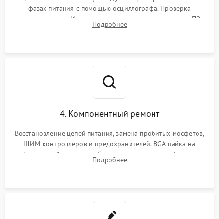
фазах питания с помощью осциллографа. Проверка
инициализации. Использование специализированного ПО
Подробнее
MATS
4. Компонентный ремонт
Восстановление цепей питания, замена пробитых мосфетов,
ШИМ-контроллеров и предохранителей. BGA-пайка на
инфракрасной станции реболлинг или замена графического
Подробнее
чипа и дефектной памяти GDDR. Прошивка BIOS
программатором.