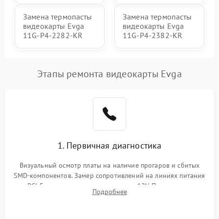
Замена термопасты
Замена термопасты
видеокарты Evga
видеокарты Evga
11G-P4-2282-KR
11G-P4-2382-KR
Этапы ремонта видеокарты Evga
1. Первичная диагностика
Визуальный осмотр платы на наличие прогаров и сбитых
SMD-компонентов. Замер сопротивлений на линиях питания
PCI-E и дополнительных разъемах 12V. Проверка на
Подробнее
короткое замыкание основных дросселей питания GPU и
памяти.