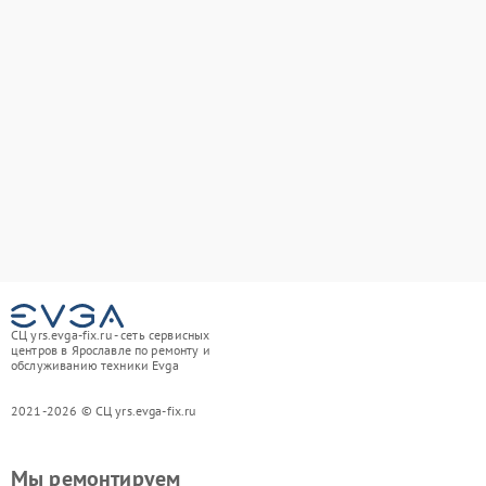
СЦ yrs.evga-fix.ru - сеть сервисных
центров в Ярославле по ремонту и
обслуживанию техники Evga
2021-2026 © СЦ yrs.evga-fix.ru
Мы ремонтируем