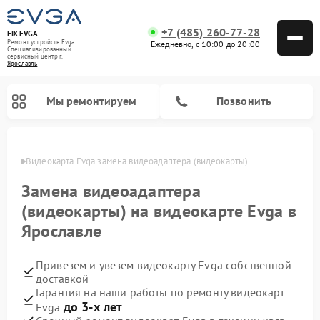
+7 (485) 260-77-28
FIX-EVGA
Ремонт устройств Evga
Ежедневно, с 10:00 до 20:00
Специализированный
cервисный центр г.
Ярославль
Мы ремонтируем
Позвонить
лавле
Видеокарта Evga замена видеоадаптера (видеокарты)
Замена видеоадаптера
(видеокарты) на видеокарте Evga в
Ярославле
Привезем и увезем видеокарту Evga собственной
доставкой
Гарантия на наши работы по ремонту видеокарт
до 3-х лет
Evga