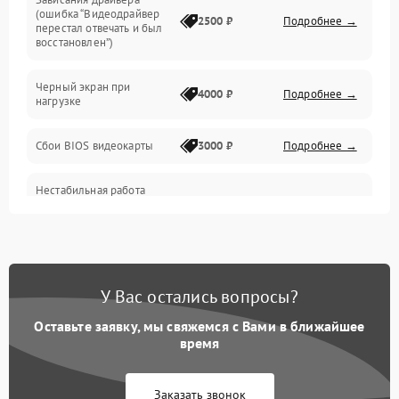
(ошибка “Видеодрайвер
Интерфейсные и коммуникационные проблемы
2500 ₽
Подробнее →
перестал отвечать и был
восстановлен”)
Питание
Черный экран при
4000 ₽
Подробнее →
нагрузке
Электропитание
Сбои BIOS видеокарты
3000 ₽
Подробнее →
ПО
Нестабильная работа
Электронные компоненты
после обновления
2000 ₽
Подробнее →
драйверов
Интерфейсы
Общие поломки
У Вас остались вопросы?
Оставьте заявку, мы свяжемся с Вами в ближайшее
Система охлаждения
время
Экран (дисплей)
Заказать звонок