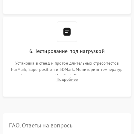
проверка кулеров.
6. Тестирование под нагрузкой
Установка в стенд и прогон длительных стресс-тестов
FurMark, Superposition и 3DMark. Мониторинг температур
графического чипа и Hot Spot. Проверка на отсутствие
Подробнее
артефактов изображения, вылетов драйвера и зависаний.
FAQ. Ответы на вопросы