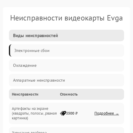
Неисправности видеокарты Evga
Виды неисправностей
Электронные сбои
Охлаждение
Аппаратные неисправности
Неисправности
Стоимость
Перегрев и термопроблемы
Артефакты на экране
Видео
(квадраты, полосы, рваная
3500 ₽
Подробнее →
картинка)
Программные ошибки
Зависания драйвера