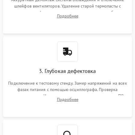
шлейфов вентиляторов. Удаление старой термопасты с
кристалла графического чипа и термопрокладок с банок
Подробнее
памяти и зоны VRM. Очистка платы от пыли и окислов.
3. Глубокая дефектовка
Подключение к тестовому стенду. Замер напряжений на всех
фазах питания с помощью осциллографа. Проверка
инициализации. Использование специализированного ПО
Подробнее
MATS