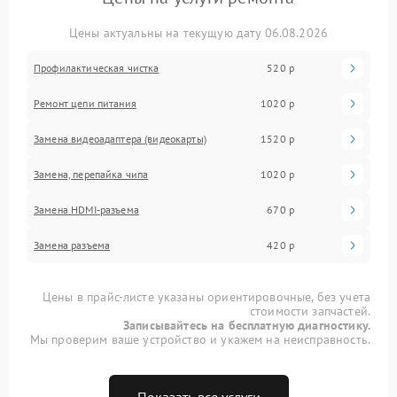
Цены актуальны на текущую дату 06.08.2026
Профилактическая чистка
520 р
Ремонт цепи питания
1020 р
Замена видеоадаптера (видеокарты)
1520 р
Замена, перепайка чипа
1020 р
Замена HDMI-разъема
670 р
Замена разъема
420 р
Цены в прайс-листе указаны ориентировочные, без учета
стоимости запчастей.
Записывайтесь на бесплатную диагностику.
Мы проверим ваше устройство и укажем на неисправность.
Показать все услуги