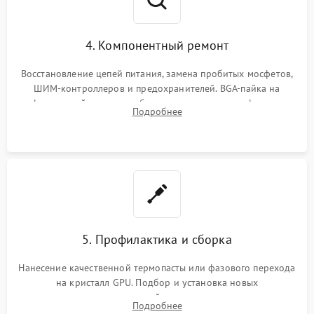
4. Компонентный ремонт
Восстановление цепей питания, замена пробитых мосфетов,
ШИМ-контроллеров и предохранителей. BGA-пайка на
инфракрасной станции реболлинг или замена графического
Подробнее
чипа и дефектной памяти GDDR. Прошивка BIOS
программатором.
5. Профилактика и сборка
Нанесение качественной термопасты или фазового перехода
на кристалл GPU. Подбор и установка новых
термопрокладок правильной толщины на память и цепи
Подробнее
питания. Монтаж радиатора и бэкплейта, подключение и